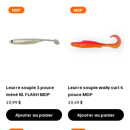
MDP
MDP
Leurre souple 3 pouce
Leurre souple wally curl 4
méné M. FLASH MDP
pouce MDP
Prix
Prix
10,99 $
10,49 $
Ajouter au panier
Ajouter au panier