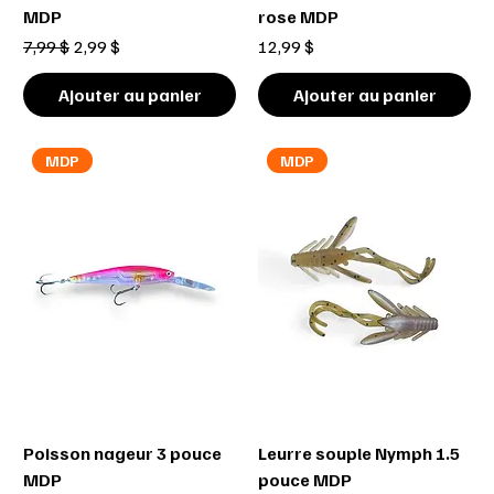
MDP
rose MDP
Prix original
Prix promotionnel
Prix
7,99 $
2,99 $
12,99 $
Ajouter au panier
Ajouter au panier
MDP
MDP
Poisson nageur 3 pouce
Leurre souple Nymph 1.5
MDP
pouce MDP