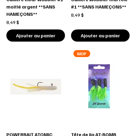
moitié argent **SANS
#1 **SANS HAMEÇONS**
HAMEÇONS**
Prix
8,49 $
Prix
8,49 $
Ajouter au panier
Ajouter au panier
MDP
POWERBAIT ATOMIC
Tête de jig AT-BOMB