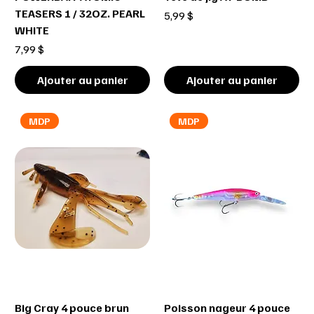
TEASERS 1 / 32OZ. PEARL
Prix
5,99 $
WHITE
Prix
7,99 $
Ajouter au panier
Ajouter au panier
MDP
MDP
Big Cray 4 pouce brun
Poisson nageur 4 pouce