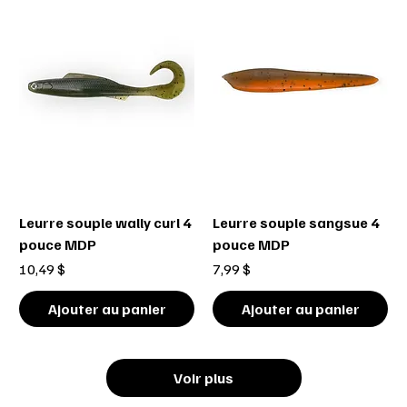
Leurre souple wally curl 4
Leurre souple sangsue 4
pouce MDP
pouce MDP
Prix
Prix
10,49 $
7,99 $
Ajouter au panier
Ajouter au panier
Voir plus