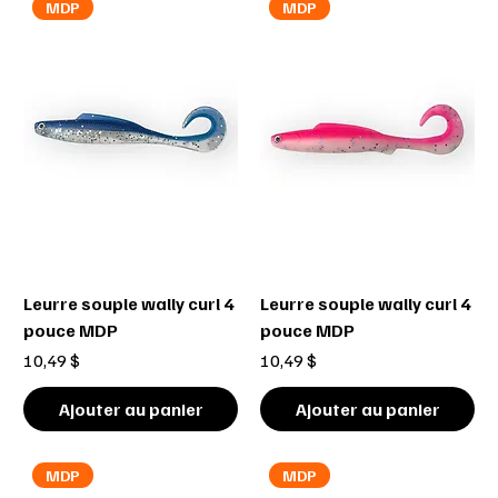
MDP
MDP
Leurre souple wally curl 4
Leurre souple wally curl 4
pouce MDP
pouce MDP
Prix
Prix
10,49 $
10,49 $
Ajouter au panier
Ajouter au panier
MDP
MDP