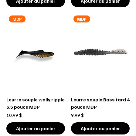
Ajouter au panier
Ajouter au panier
MDP
MDP
Leurre souple wally ripple
Leurre souple Bass tard 4
3.5 pouce MDP
pouce MDP
Prix
Prix
10,99 $
9,99 $
Ajouter au panier
Ajouter au panier