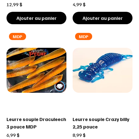
Prix
Prix
12,99 $
4,99 $
Ajouter au panier
Ajouter au panier
MDP
MDP
Leurre souple Draculeech
Leurre souple Crazy billy
3 pouce MDP
2,25 pouce
Prix
Prix
6,99 $
8,99 $