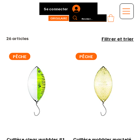
Se connecter
CIRCULAIRE
26 articles
Filtrer et trier
PÊCHE
PÊCHE
Cuillère clear wobbler #1
Cuillère wobbler martelé