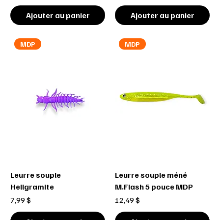
Ajouter au panier
Ajouter au panier
MDP
MDP
Leurre souple
Leurre souple méné
Hellgramite
M.Flash 5 pouce MDP
Prix
Prix
7,99 $
12,49 $