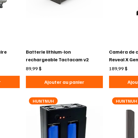
ire
Batterie lithium-ion
Caméra de c
rechargeable Tactacam v2
Reveal X Gen
Prix
Prix
89,99 $
189,99 $
r
Ajouter au panier
Ajou
HUNTNUH
HUNTNUH