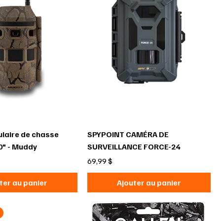
ulaire de chasse
SPYPOINT CAMÉRA DE
0" - Muddy
SURVEILLANCE FORCE-24
Prix
69,99 $
ter au panier
Ajouter au panier