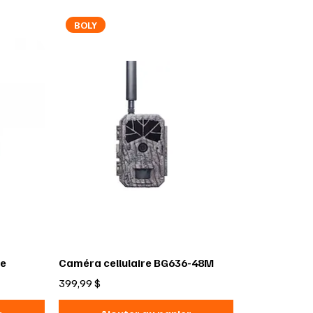
BOLY
re
Caméra cellulaire BG636-48M
Prix
399,99 $