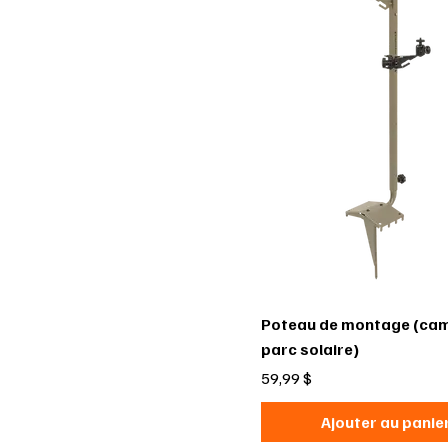
Poteau de montage (cam
parc solaire)
Prix
59,99 $
Ajouter au panie