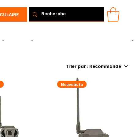
RCULAIRE
IR
VÊTEMENTS
TOUS LES PRODUITS
PROMOTIONS
IDÉE CADEAU
Trier par :
Recommandé
é
Nouveauté