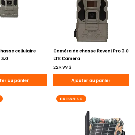
hasse cellulaire
Caméra de chasse Reveal Pro 3.0
 3.0
LTE Caméra
Prix
229,99 $
ter au panier
Ajouter au panier
BROWNING