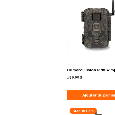
Camera Fusion Max 36m
Prix
199,99 $
Ajouter au panie
Stealth Cam