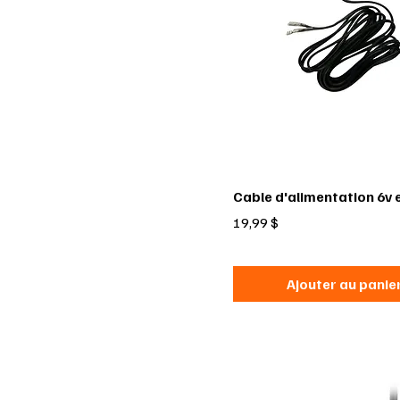
Cable d'alimentation 6v 
Prix
19,99 $
Ajouter au panie