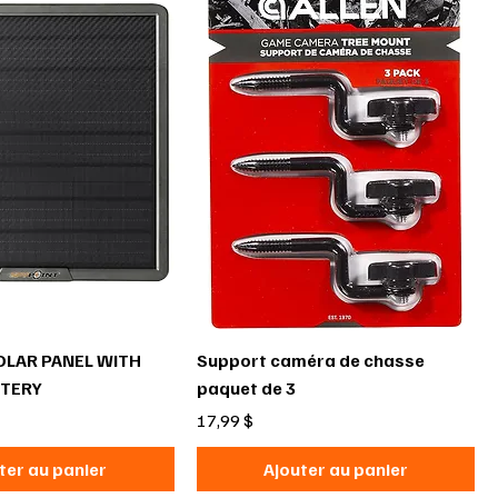
OLAR PANEL WITH
Support caméra de chasse
TTERY
paquet de 3
Prix
17,99 $
ter au panier
Ajouter au panier