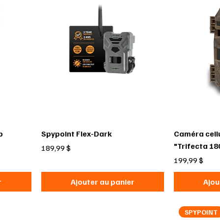
p
Spypoint Flex-Dark
Caméra cell
"Trifecta 18
Prix
189,99 $
Prix
199,99 $
r
Ajouter au panier
Ajou
SPYPOINT