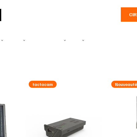
CI
E
CAMÉRA
PRODUITS SALINES
PÊCHE
EMBARCATIONS
PLEIN A
tactacam
Nouveaut