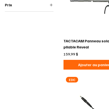
Prix
17 $CA
400 $CA
TACTACAM Panneau sola
pliable Reveal
Prix
159,99 $
Ajouter au panie
EDC