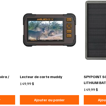
éra /
Lecteur de carte muddy
SPYPOINT S
LITHIUM BA
Prix
149,99 $
Prix
149,99 $
r
Ajouter au panier
Ajou