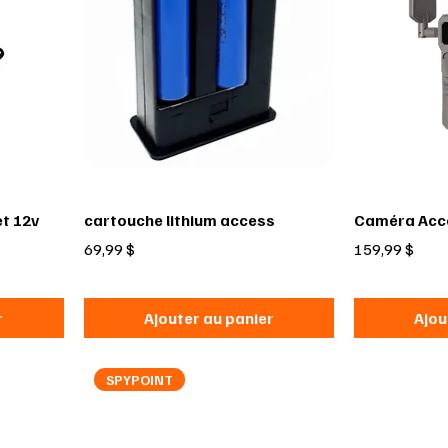
et 12v
cartouche lithium access
Caméra Acc
Prix
Prix
69,99 $
159,99 $
r
Ajouter au panier
Ajou
SPYPOINT