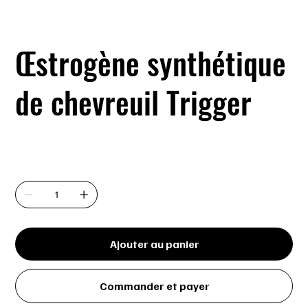
Œstrogène synthétique
de chevreuil Trigger
Prix
13,99 $
Quantité
Ajouter au panier
Commander et payer