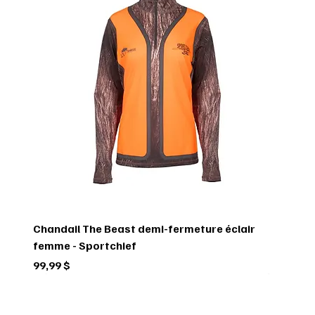
Chandail The Beast demi-fermeture éclair
femme - Sportchief
Prix
99,99 $
Circulaire
Circulaire
Circulaire
Circulaire
Circulaire
Circulaire
Circulaire
Circulaire
Circulaire
Circulaire
Circulaire
Circulaire
Circulaire
Circulaire
Circulaire