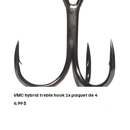
VMC hybrid treble hook 1x paquet de 4
Prix
6,99 $
Green trail
Usagé
Scorpio
Scorpio
Scorpio
FEDERAL
FEDERAL
hornady
BUSHNELL
Pflueger
Penn
Usagé
Sitka
Sitka
RUGER