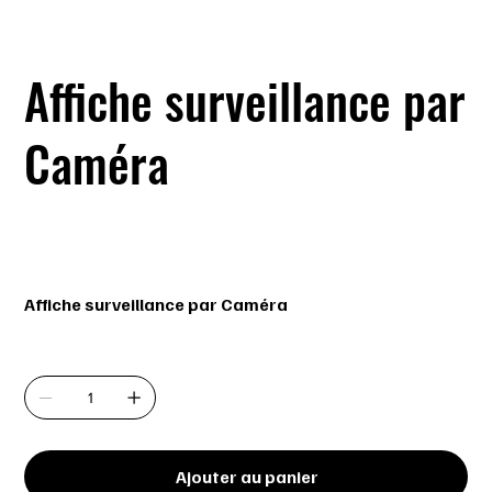
Affiche surveillance par
Caméra
SKU
SKU :
BH3154
BH3154
Prix
4,99 $
Affiche surveillance par Caméra
Quantité
Ajouter au panier