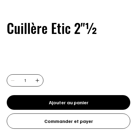
Cuillère Etic 2"½
SKU
SKU :
502-250063
502-
250063
Prix
6,39 $
Quantité
Ajouter au panier
Commander et payer