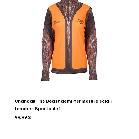
Chandail The Beast demi-fermeture éclair
femme - Sportchief
Prix
99,99 $
Circulaire
Circulaire
Circulaire
Circulaire
Circulaire
Circulaire
Circulaire
Circulaire
Circulaire
Circulaire
Circulaire
Circulaire
Circulaire
Circulaire
Circulaire