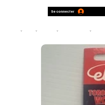
Se connecter
TÉLÉSCOPE
ARMES
MUNITIONS
ARBALÈTES ET ARCS
CHASS