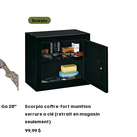
Scorpio
 Ga 28''
Scorpio coffre-fort munition
serrure a clé (retrait en magasin
seulement)
Prix
99,99 $