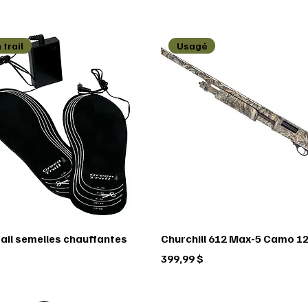
 trail
Usagé
rail semelles chauffantes
Churchill 612 Max-5 Camo 12
Prix
399,99 $