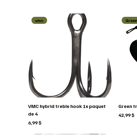
vmc
Green
VMC hybrid treble hook 1x paquet
Green t
de 4
Prix
42,99 $
Prix
6,99 $