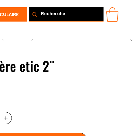
RCULAIRE
IR
VÊTEMENTS
TOUS LES PRODUITS
PROMOTIONS
IDÉE CADEAU
lère etic 2¨
200343