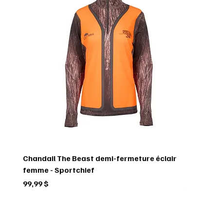
Chandail The Beast demi-fermeture éclair
femme - Sportchief
Prix
99,99 $
Circulaire
Circulaire
Circulaire
Circulaire
Circulaire
Circulaire
Circulaire
Circulaire
Circulaire
Circulaire
Circulaire
Circulaire
Circulaire
Circulaire
Circulaire