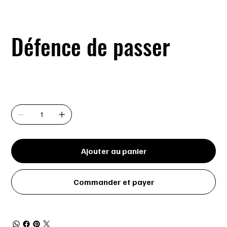
Défence de passer
Prix
4,99 $
Quantité
Ajouter au panier
Commander et payer