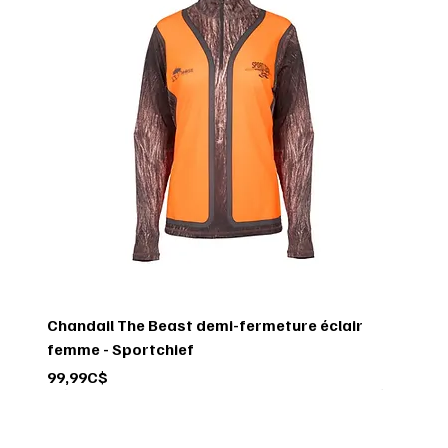
Chandail The Beast demi-fermeture éclair
femme - Sportchief
Price
99,99C$
Circulaire
Circulaire
Circulaire
Circulaire
Circulaire
Circulaire
Circulaire
Circulaire
Circulaire
Circulaire
Circulaire
Circulaire
Circulaire
Circulaire
Circulaire