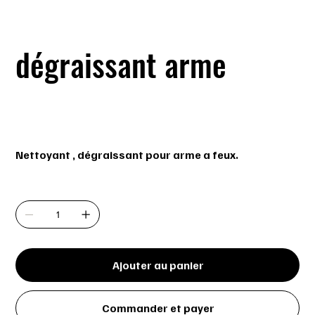
dégraissant arme
SKU
SKU :
g96-1088
g96-
1088
Prix
15,99C$
Nettoyant , dégraissant pour arme a feux.
Quantité
Ajouter au panier
Commander et payer