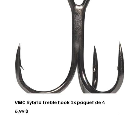
VMC hybrid treble hook 1x paquet de 4
Prix
6,99 $
Green trail
Usagé
Scorpio
Scorpio
Scorpio
FEDERAL
FEDERAL
hornady
BUSHNELL
Pflueger
Penn
Usagé
Sitka
Sitka
RUGER