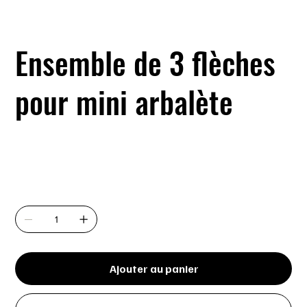
Ensemble de 3 flèches
pour mini arbalète
SKU
SKU :
EDCM218
EDCM218
Prix
39,99 $
Quantité
Ajouter au panier