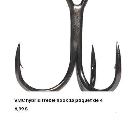
VMC hybrid treble hook 1x paquet de 4
Prix
6,99 $
Green trail
Usagé
Scorpio
Scorpio
Scorpio
FEDERAL
FEDERAL
hornady
BUSHNELL
Pflueger
Penn
Usagé
Sitka
Sitka
RUGER