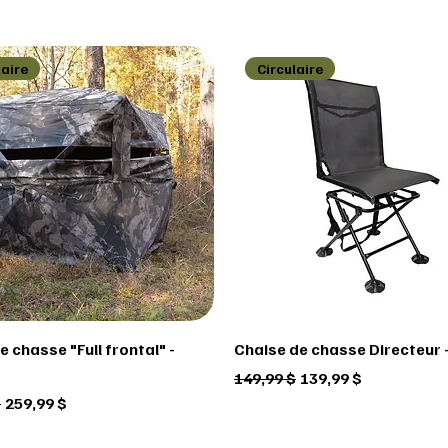
laire
Circulaire
 chasse "Full frontal" -
Chaise de chasse Directeur -
Prix original
Prix promotionnel
149,99 $
139,99 $
ginal
Prix promotionnel
$
259,99 $
laire
laire
laire
Circulaire
Circulaire
Circulaire