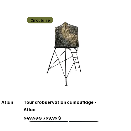
Circulaire
 Atlan
Tour d'observation camouflage -
Atlan
Prix original
Prix promotionnel
949,99 $
799,99 $
Circulaire
Circulaire
Circulaire