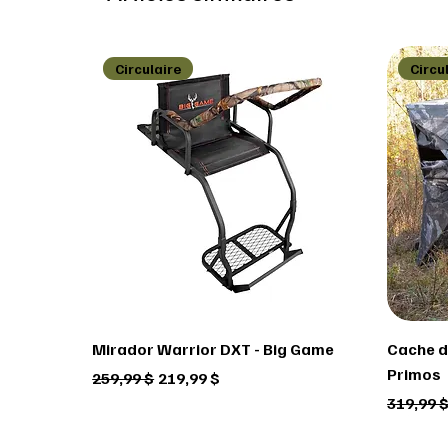
Circulaire
Circu
Mirador Warrior DXT - Big Game
Cache de
Primos
Prix original
Prix promotionnel
259,99 $
219,99 $
Prix ori
319,99 
Circulaire
Circulaire
Circulaire
Circu
Circu
Circu