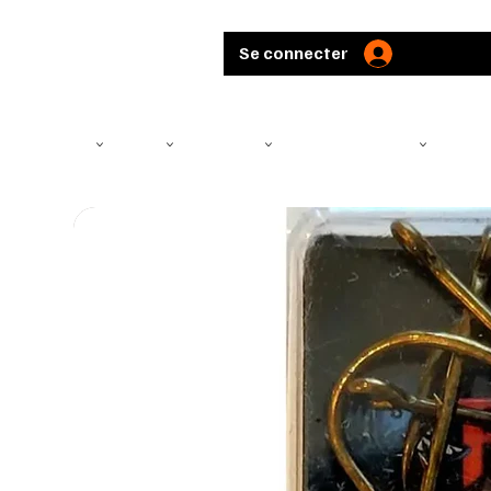
Se connecter
TÉLÉSCOPE
ARMES
MUNITIONS
ARBALÈTES ET ARCS
CHASS