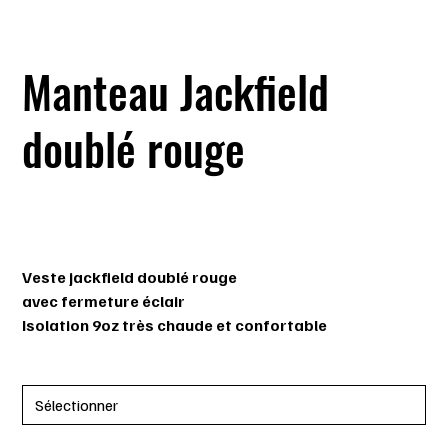
Manteau Jackfield
doublé rouge
SKU
SKU :
70-254
70-
254
Prix
44,99 $
Veste jackfield doublé rouge
avec fermeture éclair
Isolation 9oz très chaude et confortable
Taille