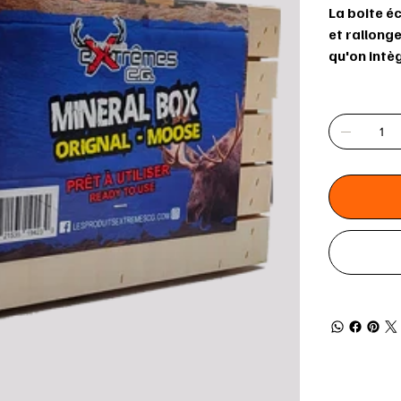
La boite é
et rallonge
qu'on intèg
Quantité