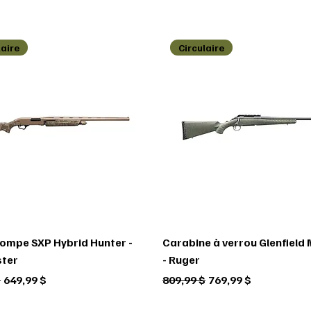
laire
Circulaire
 pompe SXP Hybrid Hunter -
Carabine à verrou Glenfield
ter
- Ruger
ginal
Prix promotionnel
Prix original
Prix promotionnel
$
649,99 $
809,99 $
769,99 $
laire
laire
laire
Circulaire
Circulaire
Circulaire