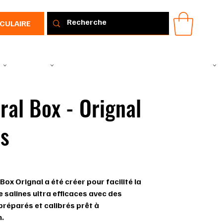
RCULAIRE
IR
VÊTEMENTS
TOUS LES PRODUITS
PROMOTIONS
IDÉE CADEAU
ral Box - Orignal
is
Box Orignal a été créer pour facilité la
e salines ultra efficaces avec des
réparés et calibrés prêt à
n.