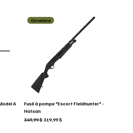
Circulaire
 Model A
Fusil à pompe "Escort Fieldhunter" -
Hatsan
Prix original
Prix promotionnel
349,99 $
319,99 $
Circulaire
Circulaire
Circulaire