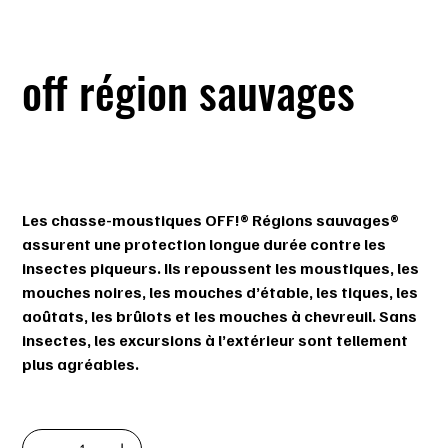
off région sauvages
SKU
SKU :
062300719440
062300719440
Prix
12,59 $
Les chasse-moustiques OFF!® Régions sauvages®
assurent une protection longue durée contre les
insectes piqueurs. Ils repoussent les moustiques, les
mouches noires, les mouches d’étable, les tiques, les
aoûtats, les brûlots et les mouches à chevreuil. Sans
insectes, les excursions à l’extérieur sont tellement
plus agréables.
Quantité