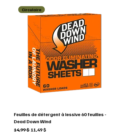
Circulaire
Feuilles de détergent à lessive 60 feuilles -
Dead Down Wind
Prix original
Prix promotionnel
14,99 $
11,49 $