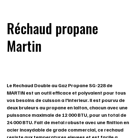
Réchaud propane
Martin
SKU
SKU :
115001
115001
Prix
184,99 $
Le Rechaud Double au Gaz Propane SG-228 de
MARTIN est un outil efficace et polyvalent pour tous
vos besoins de cuisson a l'interieur. Il est pourvu de
deux bruleurs au propane en laiton, chacun avec une
puissance maximale de 12 000 BTU, pour un total de
24 000 BTU. Fait de metal robuste avec une finition en
acier inoxydable de grade commercial, ce rechaud
resiste aux temperatures elevees et est facile a