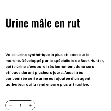
Urine mâle en rut
SKU
SKU :
BH4243
BH4243
Prix
24,99 $
Voici l’urine synthétique la plus efficace sur le
marché. Développé par le spécialiste de Buck Hunter,
cette urine s’évapore très lentement, donc sera
efficace durant plusieurs jours. Aussi très
concentrée cette urine est ajoutée d’un agent
activateur qui la rend encore plus attractive.
Quantité