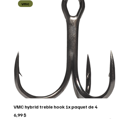
vmc
VMC hybrid treble hook 1x paquet de 4
Prix
6,99 $
Green trail
Usagé
Scorpio
Scorpio
Scorpio
FEDERAL
FEDERAL
hornady
BUSHNELL
Pflueger
Penn
Usagé
Sitka
Sitka
RUGER