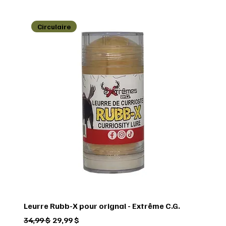
Circulaire
Leurre Rubb-X pour orignal - Extrême C.G.
Prix original
Prix promotionnel
34,99 $
29,99 $