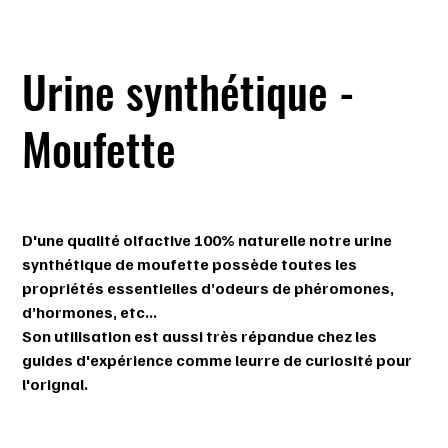
Urine synthétique -
Moufette
Prix
21,99 $
D'une qualité olfactive 100% naturelle notre urine
synthétique de moufette possède toutes les
propriétés essentielles d’odeurs de phéromones,
d’hormones, etc...
Son utilisation est aussi très répandue chez les
guides d'expérience comme leurre de curiosité pour
l'orignal.
Quantité