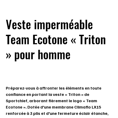
Veste imperméable
Team Ecotone « Triton
» pour homme
SKU
SKU :
212445-111
212445-
111
Prix
169,99 $
Préparez-vous à affronter les éléments en toute
confiance en portant la veste « Triton » de
Sportchief, arborant fièrement le logo « Team
Ecotone ». Dotée d'une membrane Climaflo LX15
renforcée à 3 plis et d'une fermeture éclair étanche,