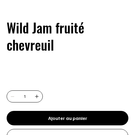
Wild Jam fruité
chevreuil
SKU
SKU :
152D-4L
152D-
4L
Prix
14,99 $
Quantité
Ajouter au panier