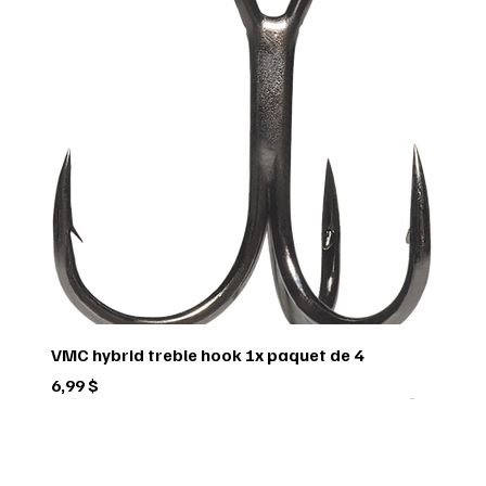
VMC hybrid treble hook 1x paquet de 4
Prix
6,99 $
Green trail
Usagé
Scorpio
Scorpio
Scorpio
FEDERAL
FEDERAL
hornady
BUSHNELL
Pflueger
Penn
Usagé
Sitka
Sitka
RUGER