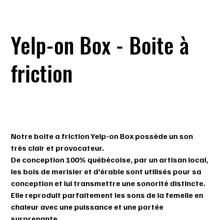
Yelp-on Box - Boite à
friction
SKU
SKU :
653552507888
653552507888
Prix
44,99 $
Notre boite a friction Yelp-on Box possède un son
très clair et provocateur.
De conception 100% québécoise, par un artisan local,
les bois de merisier et d'érable sont utilisés pour sa
conception et lui transmettre une sonorité distincte.
Elle reproduit parfaitement les sons de la femelle en
chaleur avec une puissance et une portée
surprenante.