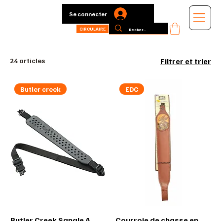
Se connecter
CIRCULAIRE
24 articles
Filtrer et trier
Butler creek
EDC
Butler Creek Sangle A
Courroie de chasse en