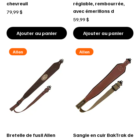
chevreuil
réglable, rembourrée,
avec émerillons d
Prix
79,99 $
Prix
59,99 $
Ajouter au panier
Ajouter au panier
Allen
Allen
Bretelle de fusil Allen
Sangle en cuir BakTrak de