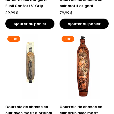
Fusil Confort V-Grip
cuir motif orignal
Prix
Prix
29,99 $
79,99 $
Ajouter au panier
Ajouter au panier
EDC
EDC
Courroie de chasse en
Courroie de chasse en
cuir avec motif d'orignal
cuir brun avec motif