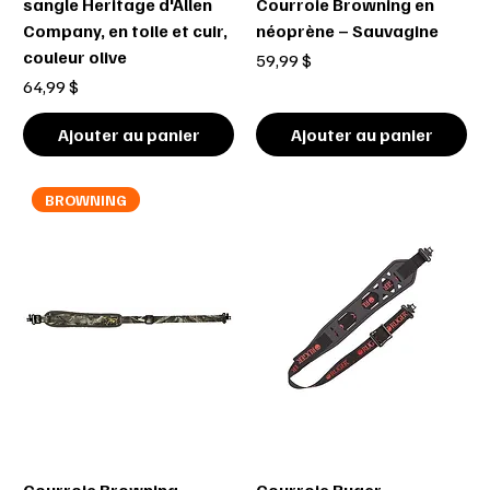
sangle Heritage d'Allen
Courroie Browning en
Company, en toile et cuir,
néoprène – Sauvagine
couleur olive
Prix
59,99 $
Prix
64,99 $
Ajouter au panier
Ajouter au panier
BROWNING