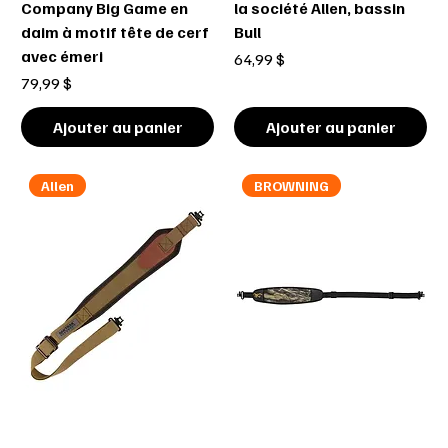
Company Big Game en
la société Allen, bassin
daim à motif tête de cerf
Bull
avec émeri
Prix
64,99 $
Prix
79,99 $
Ajouter au panier
Ajouter au panier
Allen
BROWNING