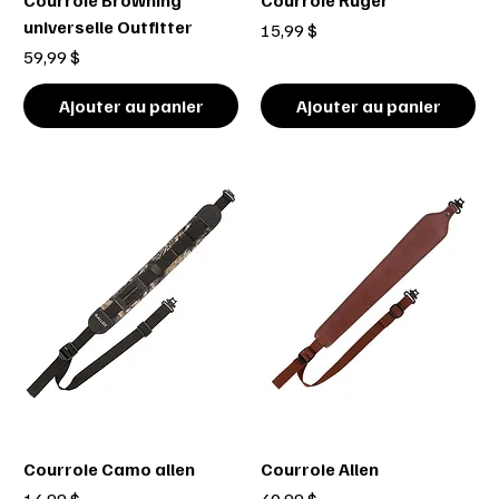
Courroie Browning
Courroie Ruger
universelle Outfitter
Prix
15,99 $
Prix
59,99 $
Ajouter au panier
Ajouter au panier
Courroie Camo allen
Courroie Allen
Prix
Prix
14,99 $
40,99 $