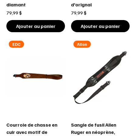
diamant
d'orignal
Prix
Prix
79,99 $
79,99 $
Ajouter au panier
Ajouter au panier
EDC
Allen
Courroie de chasse en
Sangle de fusil Allen
cuir avec motif de
Ruger en néoprène,