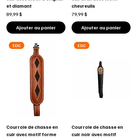
et diamant
chevreuils
Prix
Prix
89,99 $
79,99 $
Ajouter au panier
Ajouter au panier
EDC
EDC
Courroie de chasse en
Courroie de chasse en
cuir avec motif forme
cuir noir avec motif