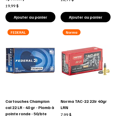
Prix
19,99 $
Ajouter au panier
Ajouter au panier
FEDERAL
Norma
Cartouches Champion
Norma TAC-22 22lr 40gr
cal 22 LR - 40 gr - Plomb à
LRN
pointe ronde - 50/bte
Prix
7,99 $