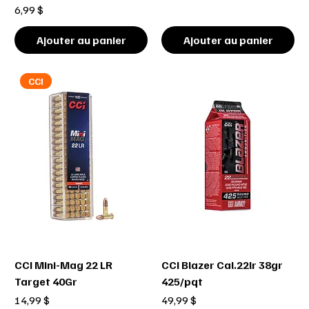
Prix
6,99 $
Ajouter au panier
Ajouter au panier
CCI
CCI Mini-Mag 22 LR
CCI Blazer Cal.22lr 38gr
Target 40Gr
425/pqt
Prix
Prix
14,99 $
49,99 $