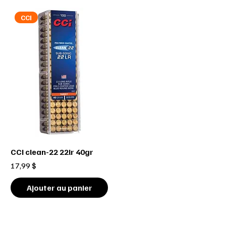
CCI
CCI clean-22 22lr 40gr
Prix
17,99 $
Ajouter au panier