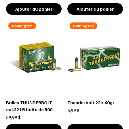
Ajouter au panier
Ajouter au panier
Remington
Remington
Balles THUNDERBOLT
Thunderbolt 22lr 40gr
cal.22 LR boite de 500
Prix
5,99 $
Prix
59,99 $