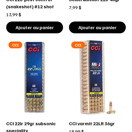
(snakeshot) #12 shot
Prix
7,99 $
Prix
13,99 $
Ajouter au panier
Ajouter au panier
CCI
CCI
CCI 22lr 29gr subsonic
CCI varmit 22LR 36gr
speciality
Prix
18,99 $