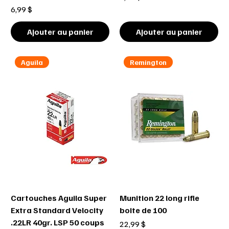
Prix
6,99 $
Ajouter au panier
Ajouter au panier
Aguila
Remington
Cartouches Aguila Super
Munition 22 long rifle
Extra Standard Velocity
boite de 100
.22LR 40gr. LSP 50 coups
Prix
22,99 $