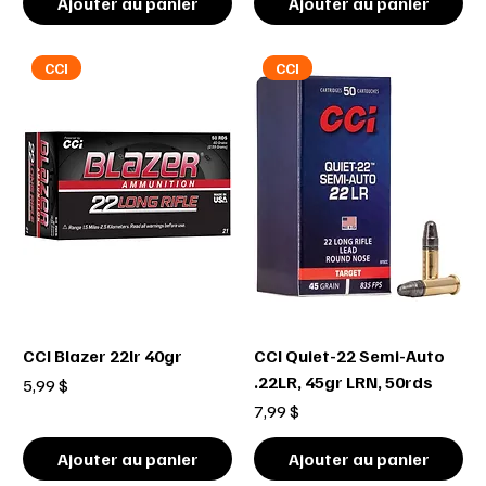
Ajouter au panier
Ajouter au panier
CCI
CCI
CCI Blazer 22lr 40gr
CCI Quiet-22 Semi-Auto
.22LR, 45gr LRN, 50rds
Prix
5,99 $
Prix
7,99 $
Ajouter au panier
Ajouter au panier