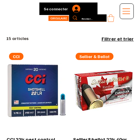
Se connecter
CIRCULAIRE
15 articles
Filtrer et trier
CCI
Sellier & Bellot
CCI 22lr pest control
Sellier&bellot 22lr 40gr