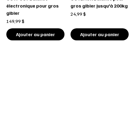
électronique pour gros
gros gibier jusqu'à 200kg
gibier
Prix
24,99 $
Prix
149,99 $
Ajouter au panier
Ajouter au panier