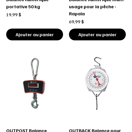
portative 50 kg
usage pour la pêche -
Rapala
Prix
19,99 $
Prix
69,99 $
Ajouter au panier
Ajouter au panier
OUTPOST Balance
OUTBACK Balance pour