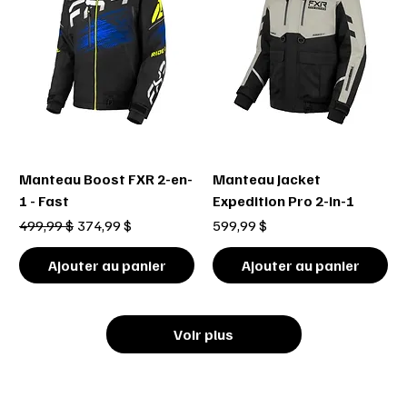
Manteau Boost FXR 2-en-
Manteau Jacket
1 - Fast
Expedition Pro 2-in-1
Prix original
Prix promotionnel
Prix
499,99 $
374,99 $
599,99 $
Ajouter au panier
Ajouter au panier
Voir plus