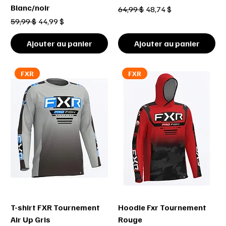
Blanc/noir
Prix original
Prix promotionnel
64,99 $
48,74 $
Prix original
Prix promotionnel
59,99 $
44,99 $
Ajouter au panier
Ajouter au panier
FXR
FXR
T-shirt FXR Tournement
Hoodie Fxr Tournement
Air Up Gris
Rouge