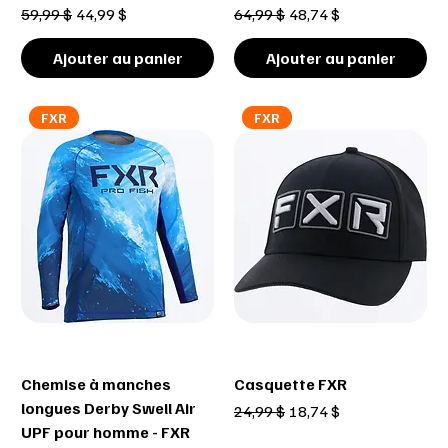
Prix original
Prix promotionnel
Prix original
Prix promotionnel
59,99 $
44,99 $
64,99 $
48,74 $
Ajouter au panier
Ajouter au panier
FXR
FXR
Chemise à manches
Casquette FXR
longues Derby Swell Air
Prix original
Prix promotionnel
24,99 $
18,74 $
UPF pour homme - FXR