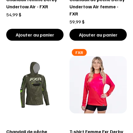
Undertow Air - FXR
Undertow Air femme -
FXR
Prix
54,99 $
Prix
59,99 $
Ajouter au panier
Ajouter au panier
FXR
Chandail de pêche
T-shirt Femme Fxr Derby