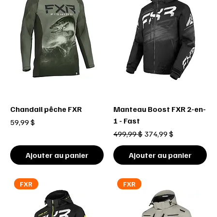
Chandail pêche FXR
Manteau Boost FXR 2-en-
1 - Fast
Prix
59,99 $
Prix original
Prix promotionnel
499,99 $
374,99 $
Ajouter au panier
Ajouter au panier
FXR
FXR