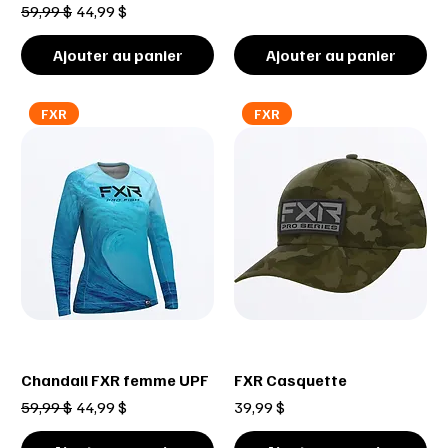
Prix original
Prix promotionnel
59,99 $
44,99 $
Ajouter au panier
Ajouter au panier
FXR
FXR
Chandail FXR femme UPF
FXR Casquette
Prix original
Prix promotionnel
Prix
59,99 $
44,99 $
39,99 $