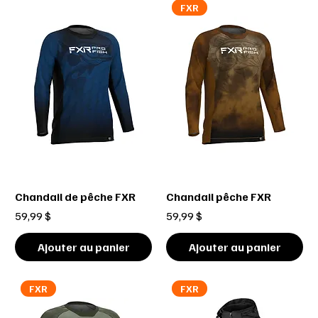
FXR
Chandail de pêche FXR
Chandail pêche FXR
Prix
Prix
59,99 $
59,99 $
Ajouter au panier
Ajouter au panier
FXR
FXR