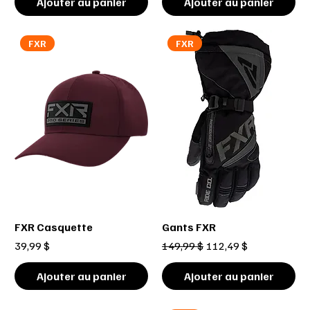
Ajouter au panier
Ajouter au panier
FXR
FXR
FXR Casquette
Gants FXR
Prix
Prix original
Prix promotionnel
39,99 $
149,99 $
112,49 $
Ajouter au panier
Ajouter au panier