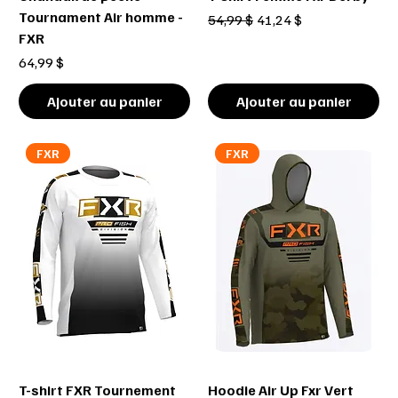
Tournament Air homme -
Prix original
Prix promotionnel
54,99 $
41,24 $
FXR
Prix
64,99 $
Ajouter au panier
Ajouter au panier
FXR
FXR
T-shirt FXR Tournement
Hoodie Air Up Fxr Vert