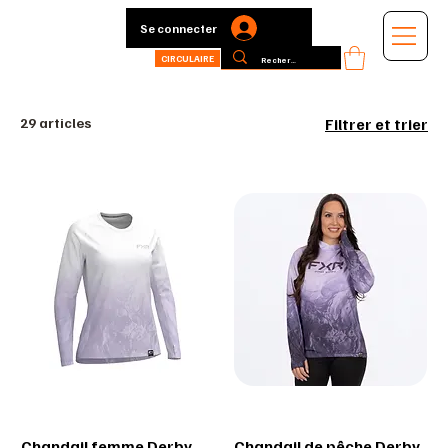
Se connecter
CIRCULAIRE
29 articles
Filtrer et trier
Chandail femme Derby
Chandail de pêche Derby