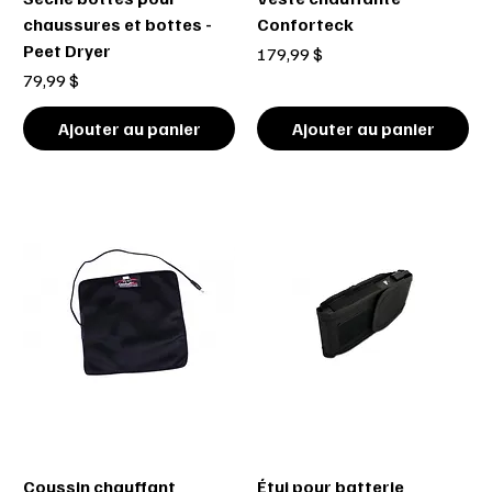
chaussures et bottes -
Conforteck
Peet Dryer
Prix
179,99 $
Prix
79,99 $
Ajouter au panier
Ajouter au panier
Coussin chauffant
Étui pour batterie