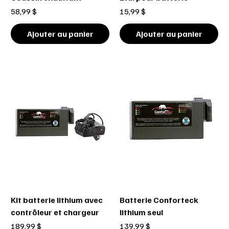
Prix
Prix
58,99 $
15,99 $
Ajouter au panier
Ajouter au panier
Kit batterie lithium avec
Batterie Conforteck
contrôleur et chargeur
lithium seul
Prix
Prix
189,99 $
139,99 $