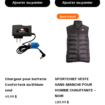
Ajouter au panier
Ajouter au panier
Sportchief
Chargeur pour batterie
SPORTCHIEF VESTE
Conforteck au lithium
SANS-MANCHE POUR
seul
HOMME CHAUFFANTE –
NOIR
Prix
49,99 $
Prix
189,99 $