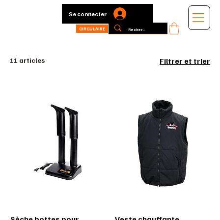
Se connecter
CIRCULAIRE
11 articles
Filtrer et trier
Sèche bottes pour
Veste chauffante