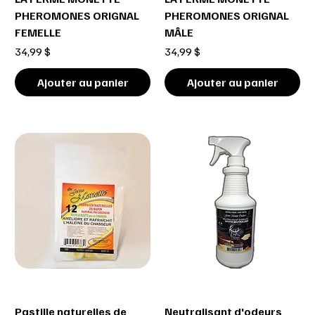
PHEROMONES ORIGNAL
PHEROMONES ORIGNAL
FEMELLE
MÂLE
Prix
Prix
34,99 $
34,99 $
Ajouter au panier
Ajouter au panier
Pastille naturelles de
Neutralisant d'odeurs