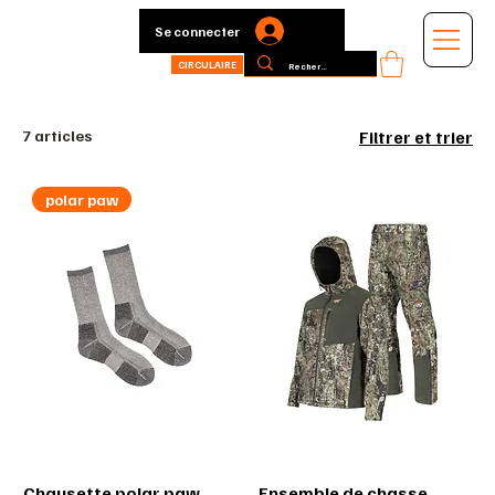
Se connecter
CIRCULAIRE
7 articles
Filtrer et trier
polar paw
Chausette polar paw
Ensemble de chasse