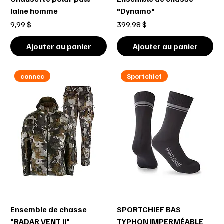
laine homme
"Dynamo"
Prix
Prix
9,99 $
399,98 $
Ajouter au panier
Ajouter au panier
connec
Sportchief
Ensemble de chasse
SPORTCHIEF BAS
"RADAR VENT II"
TYPHON IMPERMÉABLE