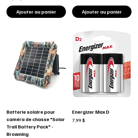
Ajouter au panier
Ajouter au panier
Batterie solaire pour
Energizer Max D
caméra de chasse "Solar
Prix
7,99 $
Trail Battery Pack" -
Browning