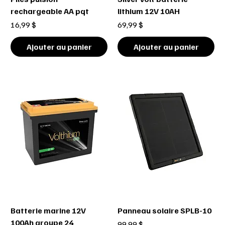
rechargeable AA pqt
lithium 12V 10AH
Prix
Prix
16,99 $
69,99 $
Ajouter au panier
Ajouter au panier
Batterie marine 12V
Panneau solaire SPLB-10
100Ah groupe 24
Prix
99,99 $