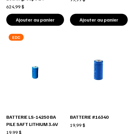
Prix
624,99 $
Ajouter au panier
Ajouter au panier
EDC
BATTERIE LS-14250 BA
BATTERIE #16340
PILE SAFT LITHIUM 3.6V
Prix
19,99 $
Prix
19,99 $