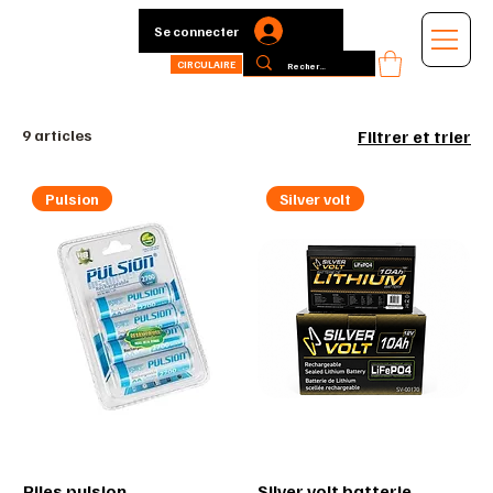
Se connecter
CIRCULAIRE
9 articles
Filtrer et trier
Pulsion
Silver volt
Piles pulsion
Silver volt batterie