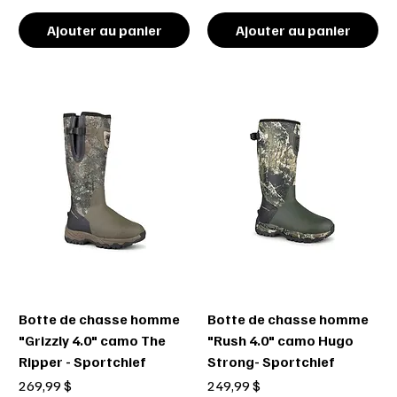
Ajouter au panier
Ajouter au panier
Botte de chasse homme
Botte de chasse homme
"Grizzly 4.0" camo The
"Rush 4.0" camo Hugo
Ripper - Sportchief
Strong- Sportchief
Prix
Prix
269,99 $
249,99 $