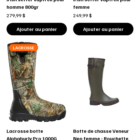
homme 800gr
femme
Prix
Prix
279,99 $
249,99 $
Ajouter au panier
Ajouter au panier
LACROSSE
Lacrosse botte
Botte de chasse Veneur
Alphaburly Pro 1000G
Neo femme - Rouchette