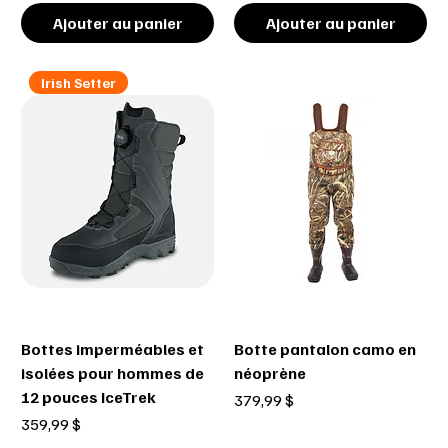
Ajouter au panier
Ajouter au panier
Irish Setter
Bottes imperméables et
Botte pantalon camo en
isolées pour hommes de
néoprène
12 pouces IceTrek
Prix
379,99 $
Prix
359,99 $