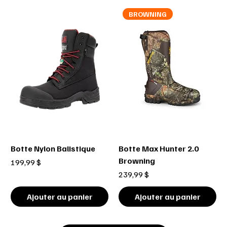
BROWNING
Botte Nylon Balistique
Botte Max Hunter 2.0
Browning
Prix
199,99 $
Prix
239,99 $
Ajouter au panier
Ajouter au panier