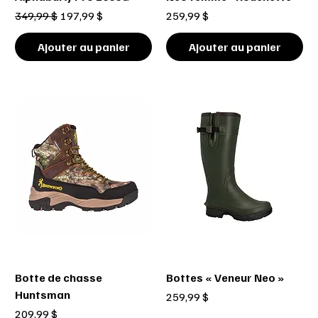
Prix original
Prix promotionnel
Prix
349,99 $
197,99 $
259,99 $
Ajouter au panier
Ajouter au panier
Botte de chasse
Bottes « Veneur Neo »
Huntsman
Prix
259,99 $
Prix
209,99 $