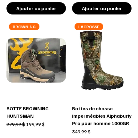
Ajouter au panier
Ajouter au panier
BROWNING
LACROSSE
BOTTE BROWNING
Bottes de chasse
HUNTSMAN
imperméables Alphaburly
Pro pour homme 1000GR
Prix original
Prix promotionnel
279,99 $
199,99 $
Prix
349,99 $