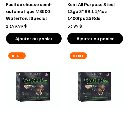
Fusil de chasse semi-
Kent All Purpose Steel
automatique M3500
12ga 3" BB 1 1/4oz
Waterfowl Special
1400fps 25 Rds
Prix
Prix
1 199,99 $
33,99 $
Ajouter au panier
Ajouter au panier
KENT
KENT