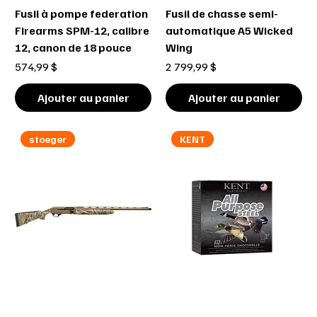
Fusil à pompe federation
Fusil de chasse semi-
Firearms SPM-12, calibre
automatique A5 Wicked
12, canon de 18 pouce
Wing
Prix
Prix
574,99 $
2 799,99 $
Ajouter au panier
Ajouter au panier
stoeger
KENT