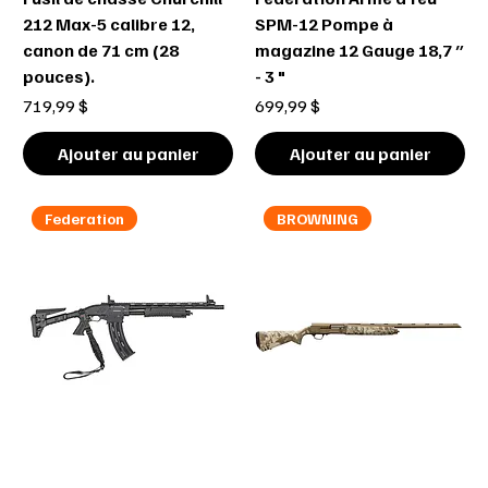
212 Max-5 calibre 12,
SPM-12 Pompe à
canon de 71 cm (28
magazine 12 Gauge 18,7 ″
pouces).
- 3 "
Prix
Prix
719,99 $
699,99 $
Ajouter au panier
Ajouter au panier
Federation
BROWNING