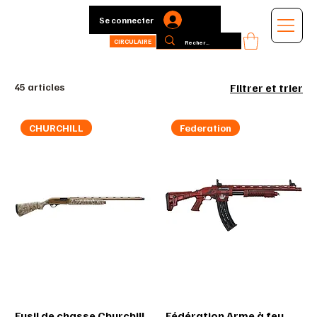
Se connecter
CIRCULAIRE
45 articles
Filtrer et trier
CHURCHILL
Federation
Fusil de chasse Churchill
Fédération Arme à feu