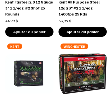
Kent Fasteel 2.0 12 Gauge
Kent All Purpose Steel
3" 1 1/4oz. #2 Shot 25
12ga 3" #2 1 1/4oz
Rounds
1400fps 25 Rds
Prix
Prix
44,99 $
33,99 $
Ajouter au panier
Ajouter au panier
KENT
WINCHESTER