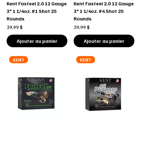
Kent Fasteel 2.0 12 Gauge
Kent Fasteel 2.0 12 Gauge
3" 1 1/4oz. #1 Shot 25
3" 1 1/4oz. #4 Shot 25
Rounds
Rounds
Prix
Prix
39,99 $
39,99 $
Ajouter au panier
Ajouter au panier
KENT
KENT