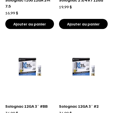
Solognac t100 12GA 2¾"
Solognac 2 3/4 #7 12Ga
7.5
Prix
19,99 $
Prix
16,99 $
Ajouter au panier
Ajouter au panier
Solognac 12GA 3¨ #BB
Solognac 12GA 3¨ #2
Prix
Prix
34,99 $
34,99 $