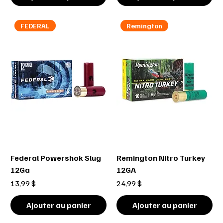
FEDERAL
Remington
Federal Powershok Slug
Remington Nitro Turkey
12Ga
12GA
Prix
Prix
13,99 $
24,99 $
Ajouter au panier
Ajouter au panier