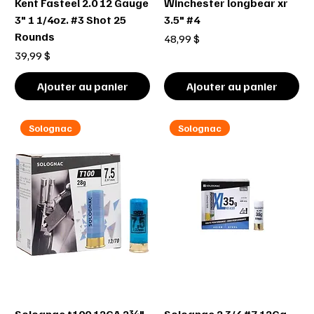
Kent Fasteel 2.0 12 Gauge
Winchester longbear xr
3" 1 1/4oz. #3 Shot 25
3.5" #4
Rounds
Prix
48,99 $
Prix
39,99 $
Ajouter au panier
Ajouter au panier
Solognac
Solognac