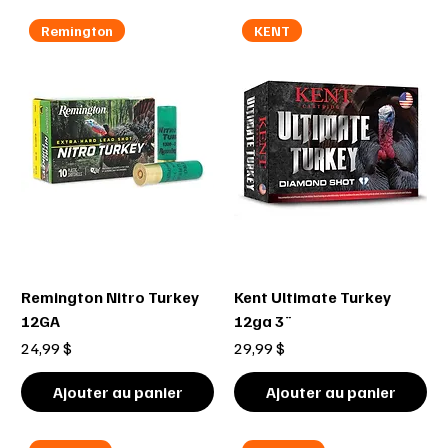
Remington
KENT
Remington Nitro Turkey
Kent Ultimate Turkey
12GA
12ga 3¨
Prix
Prix
24,99 $
29,99 $
Ajouter au panier
Ajouter au panier