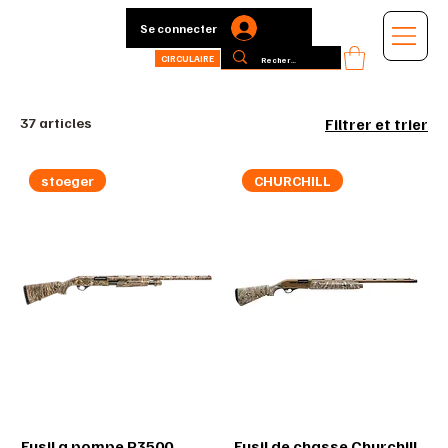
Se connecter
CIRCULAIRE
37 articles
Filtrer et trier
stoeger
CHURCHILL
Fusil a pompe P3500
Fusil de chasse Churchill