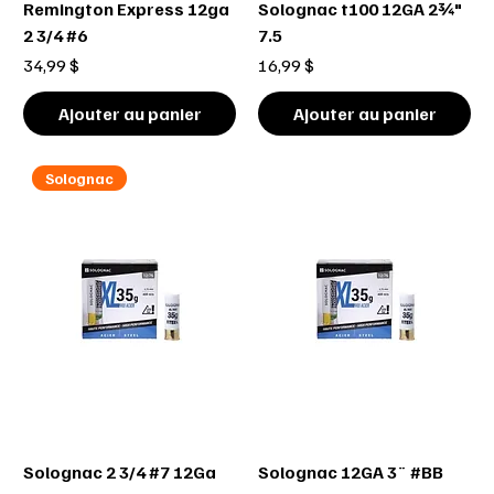
Remington Express 12ga
Solognac t100 12GA 2¾"
2 3/4 #6
7.5
Prix
Prix
34,99 $
16,99 $
Ajouter au panier
Ajouter au panier
Solognac
Solognac 2 3/4 #7 12Ga
Solognac 12GA 3¨ #BB