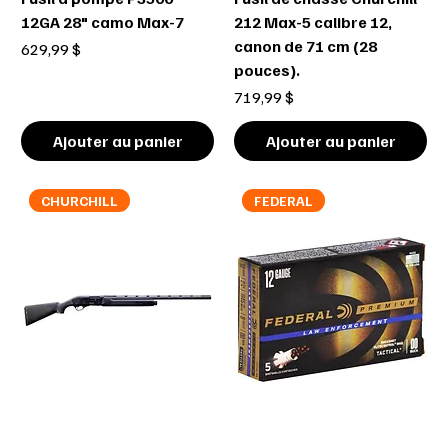
12GA 28" camo Max-7
212 Max-5 calibre 12,
canon de 71 cm (28
Prix
629,99 $
pouces).
Prix
719,99 $
Ajouter au panier
Ajouter au panier
CHURCHILL
FEDERAL