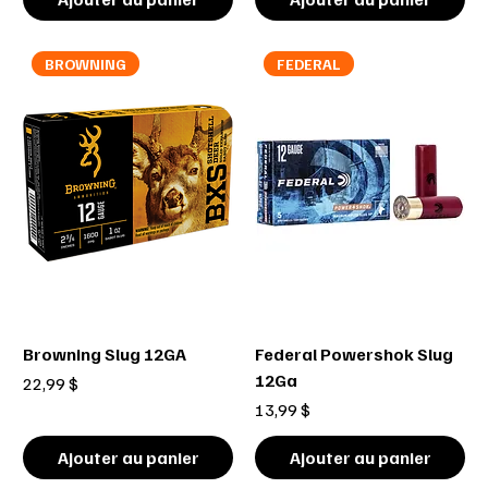
BROWNING
FEDERAL
Browning Slug 12GA
Federal Powershok Slug
12Ga
Prix
22,99 $
Prix
13,99 $
Ajouter au panier
Ajouter au panier