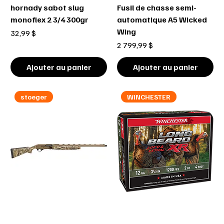
hornady sabot slug
Fusil de chasse semi-
monoflex 2 3/4 300gr
automatique A5 Wicked
Wing
Prix
32,99 $
Prix
2 799,99 $
Ajouter au panier
Ajouter au panier
stoeger
WINCHESTER