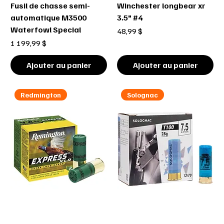
Fusil de chasse semi-
Winchester longbear xr
automatique M3500
3.5" #4
Waterfowl Special
Prix
48,99 $
Prix
1 199,99 $
Ajouter au panier
Ajouter au panier
Redmington
Solognac