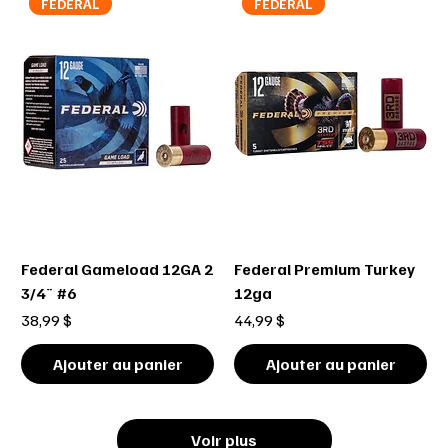
FEDERAL
FEDERAL
Federal Gameload 12GA 2
Federal Premium Turkey
3/4¨ #6
12ga
Prix
Prix
38,99 $
44,99 $
Ajouter au panier
Ajouter au panier
Voir plus