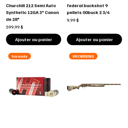
Churchill 212 Semi Auto
federal buckshot 9
Synthetic 12GA 3" Canon
pellets 00buck 2 3/4
de 28"
Prix
9,99 $
Prix
599,99 $
Ajouter au panier
Ajouter au panier
hornady
BROWNING