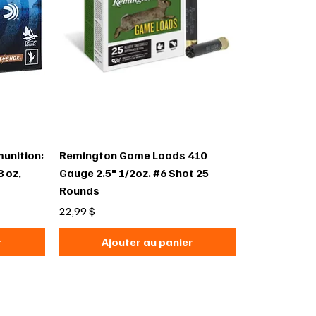
unition:
Remington Game Loads 410
8 oz,
Gauge 2.5" 1/2oz. #6 Shot 25
Rounds
Prix
22,99 $
r
Ajouter au panier