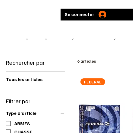
Se connecter
TÉLÉSCOPE
ARMES
MUNITIONS
ARBALÈTES ET ARCS
CHASS
Rechercher par
6 articles
Tous les articles
FEDERAL
Filtrer par
Type d'article
ARMES
CHASSE