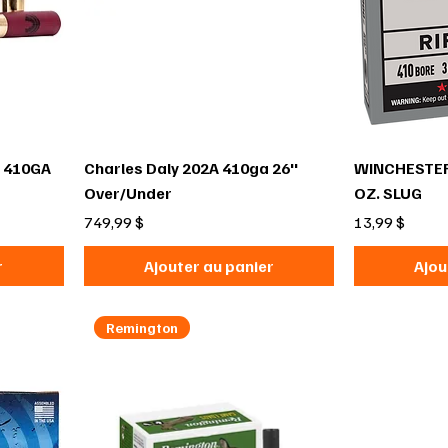
g 410GA
Charles Daly 202A 410ga 26''
WINCHESTER 
Over/Under
OZ. SLUG
Prix
Prix
749,99 $
13,99 $
r
Ajouter au panier
Ajou
Remington