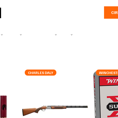
CI
E
CAMÉRA
PRODUITS SALINES
PÊCHE
EMBARCATIONS
PLEIN A
CHARLES DALY
WINCHEST