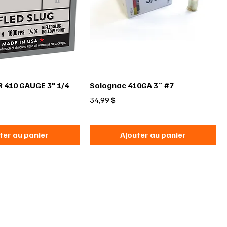
410 GAUGE 3" 1/4
Solognac 410GA 3¨ #7
Prix
34,99 $
ter au panier
Ajouter au panier