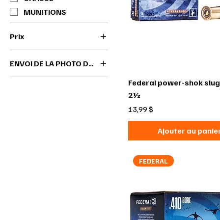
MUNITIONS
Prix
ENVOI DE LA PHOTO DU PERMIS
13 $CA
750 $CA
MA PHOTO DE PERMIS
Federal power-shok slu
A ÉTÉ ENVOYÉ VIA LE
2½
FORMULAIRE
Prix
13,99 $
Ajouter au panie
FEDERAL