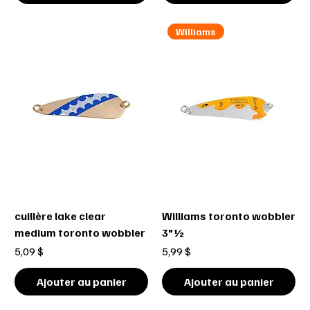
Williams
cuillère lake clear
Williams toronto wobbler
medium toronto wobbler
3"½
Prix
Prix
5,09 $
5,99 $
Ajouter au panier
Ajouter au panier