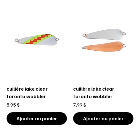
cuillère lake clear
cuillère lake clear
toronto wobbler
toronto wobbler
Prix
Prix
5,95 $
7,99 $
Ajouter au panier
Ajouter au panier