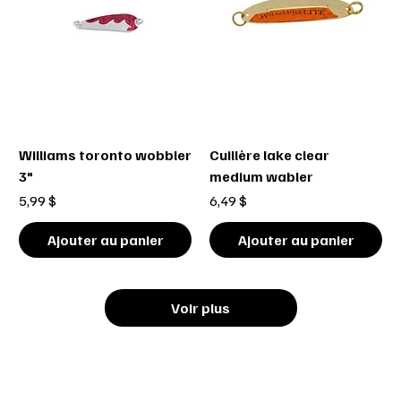
Williams toronto wobbler
Cuillère lake clear
3"
medium wabler
Prix
Prix
5,99 $
6,49 $
Ajouter au panier
Ajouter au panier
Voir plus