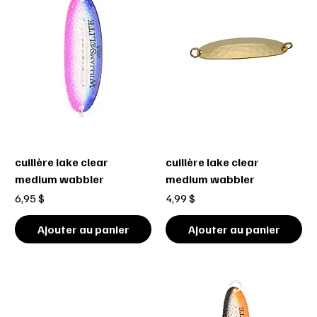
cuillère lake clear
cuillère lake clear
medium wabbler
medium wabbler
Prix
Prix
6,95 $
4,99 $
Ajouter au panier
Ajouter au panier