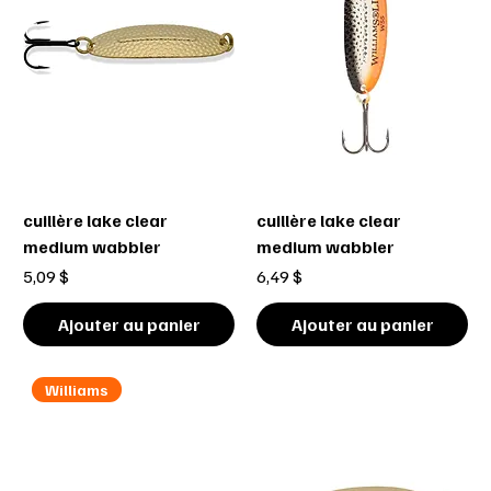
cuillère lake clear
cuillère lake clear
medium wabbler
medium wabbler
Prix
Prix
5,09 $
6,49 $
Ajouter au panier
Ajouter au panier
Williams