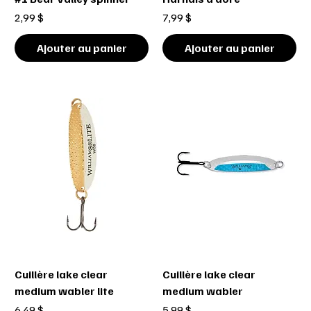
Prix
Prix
2,99 $
7,99 $
Ajouter au panier
Ajouter au panier
Cuillère lake clear
Cuillère lake clear
medium wabler lite
medium wabler
Prix
Prix
6,49 $
5,99 $