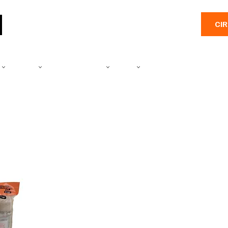
CI
E
CAMÉRA
PRODUITS SALINES
PÊCHE
EMBARCATIONS
PLEIN A