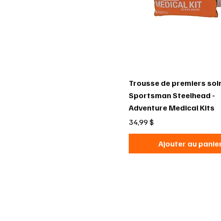
Trousse de premiers soi
Sportsman Steelhead -
Adventure Medical Kits
Prix
34,99 $
Ajouter au panie