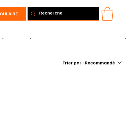
RCULAIRE
IR
VÊTEMENTS
TOUS LES PRODUITS
PROMOTIONS
IDÉE CADEAU
Trier par :
Recommandé