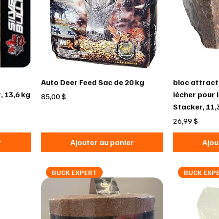
Auto Deer Feed Sac de 20 kg
bloc attract
, 13,6 kg
lécher pour 
Prix
85,00 $
Stacker, 11,
Prix
26,99 $
r
Ajouter au panier
Ajou
BUCK EXPERT
BUCK EXP