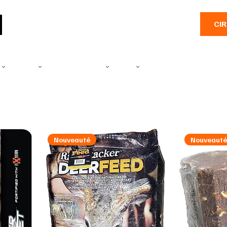
CI
E
CAMÉRA
PRODUITS SALINES
PÊCHE
EMBARCATIONS
PLEIN A
Nouveauté
Nouveaut