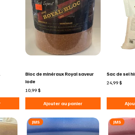
L
Bloc de minéraux Royal saveur
Sac de sel h
iode
Prix
24,99 $
Prix
10,99 $
r
Ajouter au panier
Ajou
JMS
JMS