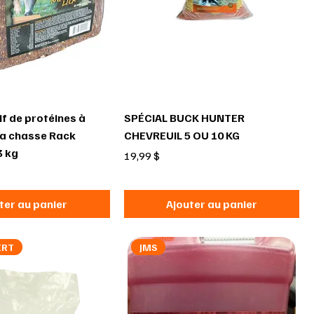
if de protéines à
SPÉCIAL BUCK HUNTER
la chasse Rack
CHEVREUIL 5 OU 10 KG
3 kg
Prix
19,99 $
ter au panier
Ajouter au panier
ERT
JMS