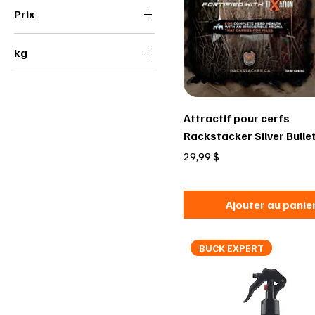
Prix
kg
10 $CA
85 $CA
3kg
5kg
Attractif pour cerfs
Rackstacker Silver Bullet
Prix
29,99 $
Ajouter au panie
BUCK EXPERT