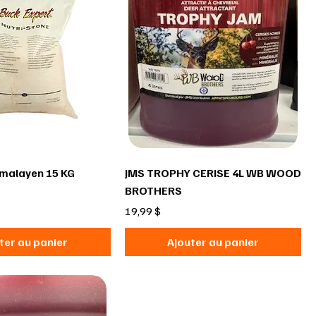
imalayen 15 KG
JMS TROPHY CERISE 4L WB WOOD
BROTHERS
Prix
19,99 $
ter au panier
Ajouter au panier