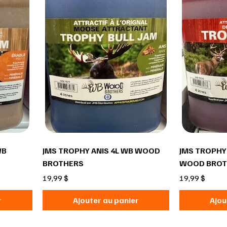
WB
JMS TROPHY ANIS 4L WB WOOD
JMS TROPHY
BROTHERS
WOOD BROT
Prix
Prix
19,99 $
19,99 $
r
Ajouter au panier
Ajou