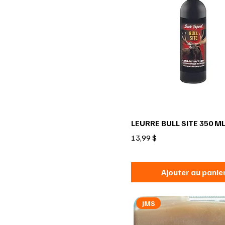
LEURRE BULL SITE 350 M
Prix
13,99 $
Ajouter au panie
JMS