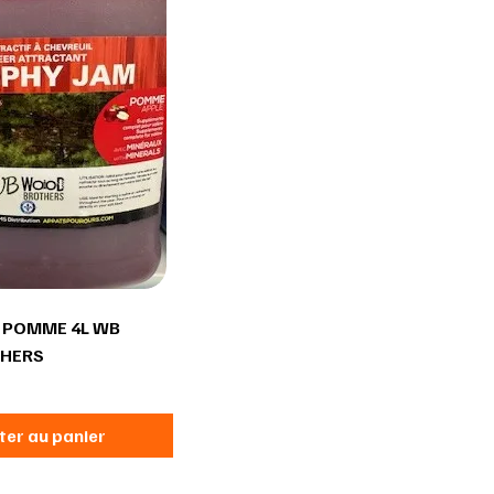
 POMME 4L WB
HERS
ter au panier