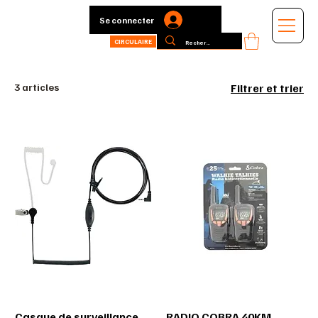
Se connecter
CIRCULAIRE
3 articles
Filtrer et trier
Casque de surveillance
RADIO COBRA 40KM