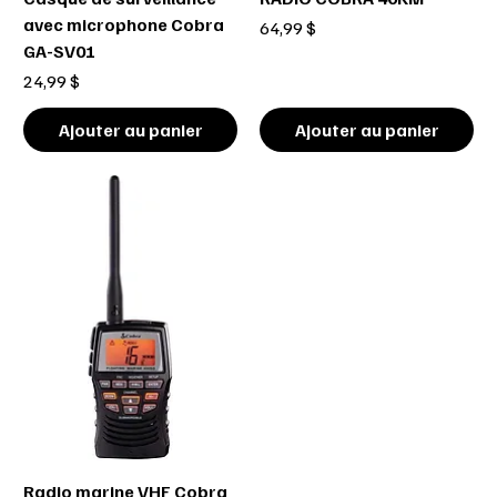
avec microphone Cobra
Prix
64,99 $
GA-SV01
Prix
24,99 $
Ajouter au panier
Ajouter au panier
Radio marine VHF Cobra