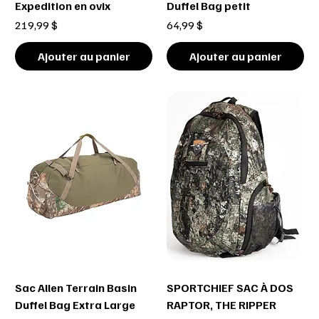
Expedition en ovix
Duffel Bag petit
Prix
Prix
219,99 $
64,99 $
Ajouter au panier
Ajouter au panier
Sac Allen Terrain Basin
SPORTCHIEF SAC À DOS
Duffel Bag Extra Large
RAPTOR, THE RIPPER