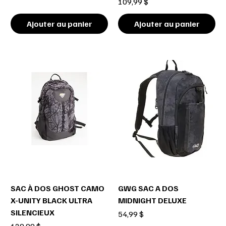
Prix
109,99 $
Ajouter au panier
Ajouter au panier
SAC À DOS GHOST CAMO
GWG SAC A DOS
X-UNITY BLACK ULTRA
MIDNIGHT DELUXE
SILENCIEUX
Prix
54,99 $
Prix
129,99 $