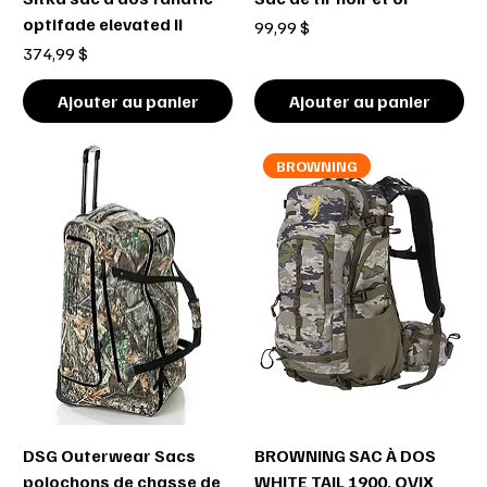
optifade elevated II
Prix
99,99 $
Prix
374,99 $
Ajouter au panier
Ajouter au panier
BROWNING
DSG Outerwear Sacs
BROWNING SAC À DOS
polochons de chasse de
WHITE TAIL 1900, OVIX