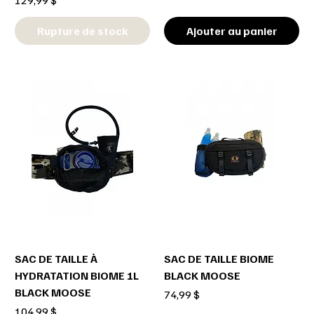
Rupture de stock
Ajouter au panier
SAC DE TAILLE À
SAC DE TAILLE BIOME
HYDRATATION BIOME 1L
BLACK MOOSE
BLACK MOOSE
Prix
74,99 $
Prix
104,99 $