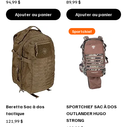
Prix
Prix
94,99 $
89,99 $
Ajouter au panier
Ajouter au panier
Sportchief
Beretta Sac à dos
SPORTCHIEF SAC À DOS
tactique
OUTLANDER HUGO
STRONG
Prix
121,99 $