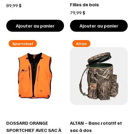
Filles de bois
Prix
89,99 $
Prix
79,99 $
Ajouter au panier
Ajouter au panier
Sportchief
Altan
DOSSARD ORANGE
ALTAN – Banc rotatif et
SPORTCHIEF AVEC SAC À
sac à dos