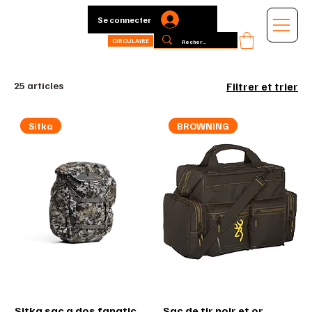
Se connecter
CIRCULAIRE
25 articles
Filtrer et trier
Sitka
BROWNING
Sitka sac a dos fanatic
Sac de tir noir et or