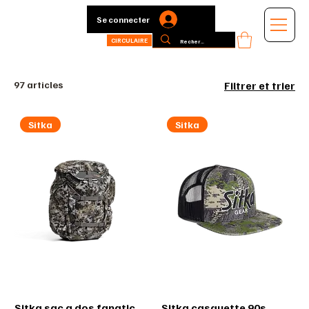
Se connecter
CIRCULAIRE
97 articles
Filtrer et trier
Sitka
Sitka
Sitka sac a dos fanatic
Sitka casquette 90s