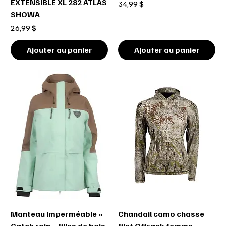
EXTENSIBLE XL 282 ATLAS
Prix
34,99 $
SHOWA
Prix
26,99 $
Ajouter au panier
Ajouter au panier
Manteau imperméable «
Chandail camo chasse