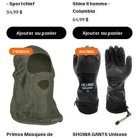
- Sportchief
Shine II homme -
Columbia
Prix
54,99 $
Prix
64,99 $
Ajouter au panier
Ajouter au panier
PRIMOS
SHOWA
Primos Masques de
SHOWA GANTS Unisexe