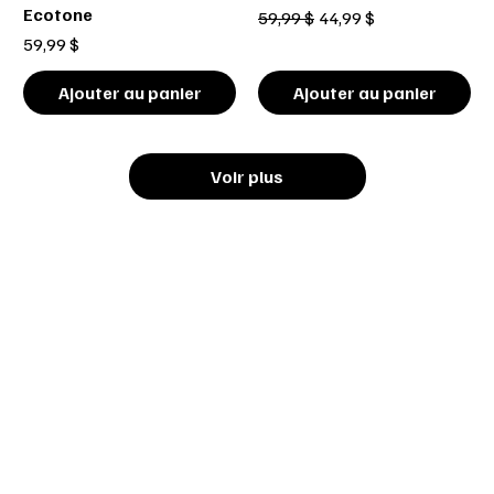
Ecotone
Prix original
Prix promotionnel
59,99 $
44,99 $
Prix
59,99 $
Ajouter au panier
Ajouter au panier
Voir plus