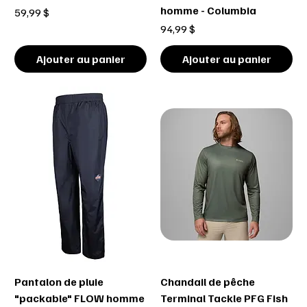
homme - Columbia
Prix
59,99 $
Prix
94,99 $
Ajouter au panier
Ajouter au panier
Pantalon de pluie
Chandail de pêche
"packable" FLOW homme
Terminal Tackle PFG Fish