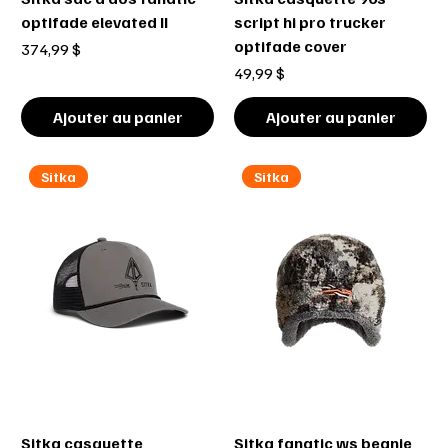
optifade elevated II
script hi pro trucker
optifade cover
Prix
374,99 $
Prix
49,99 $
Ajouter au panier
Ajouter au panier
Sitka
Sitka
Sitka casquette
Sitka fanatic ws beanie