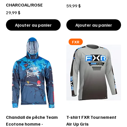
CHARCOAL/ROSE
Prix
59,99 $
Prix
29,99 $
Ajouter au panier
Ajouter au panier
FXR
Chandail de pêche Team
T-shirt FXR Tournement
Ecotone homme -
Air Up Gris