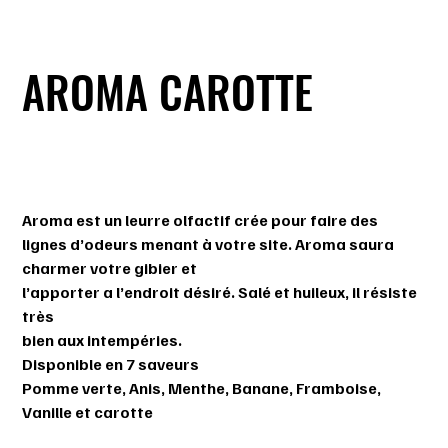
AROMA CAROTTE
SKU
SKU :
11449
11449
Prix
14,99 $
Aroma est un leurre olfactif crée pour faire des
lignes d’odeurs menant à votre site. Aroma saura
charmer votre gibier et
l’apporter a l’endroit désiré. Salé et huileux, il résiste
très
bien aux intempéries.
Disponible en 7 saveurs
Pomme verte, Anis, Menthe, Banane, Framboise,
Vanille et carotte