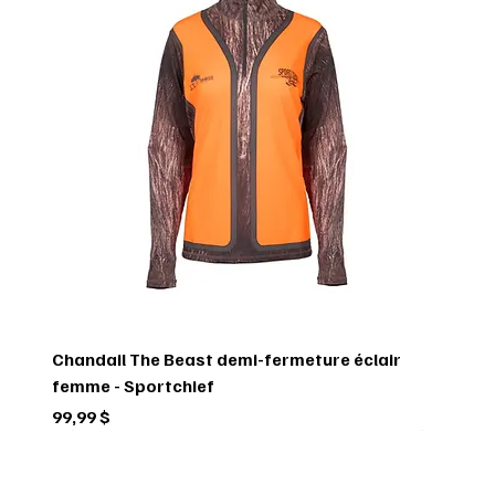
Chandail The Beast demi-fermeture éclair
femme - Sportchief
Prix
99,99 $
Circulaire
Circulaire
Circulaire
Circulaire
Circulaire
Circulaire
Circulaire
Circulaire
Circulaire
Circulaire
Circulaire
Circulaire
Circulaire
Circulaire
Circulaire