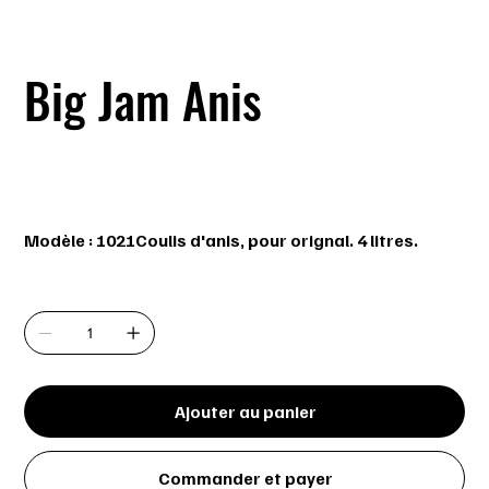
Big Jam Anis
SKU
SKU :
1021
1021
Prix
15,99 $
Modèle : 1021Coulis d'anis, pour orignal. 4 litres.
Quantité
Ajouter au panier
Commander et payer