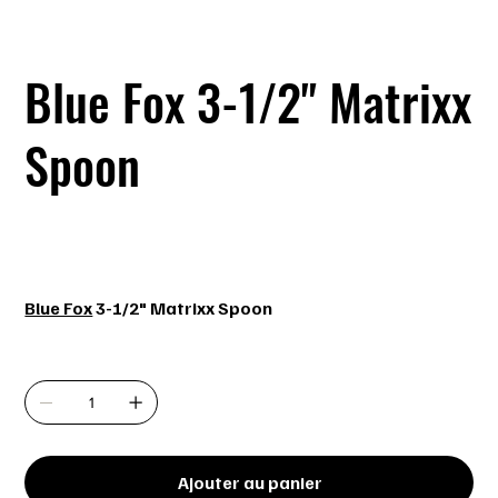
Blue Fox 3-1/2" Matrixx
Spoon
SKU
SKU :
027752112225
027752112225
Prix
3,99 $
Blue Fox
3-1/2" Matrixx Spoon
Quantité
Ajouter au panier