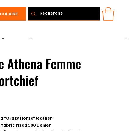
RCULAIRE
IR
VÊTEMENTS
TOUS LES PRODUITS
PROMOTIONS
IDÉE CADEAU
e Athena Femme
ortchief
18034001
034001
id "Crazy Horse" leather
 fabric rise 1500 Denier