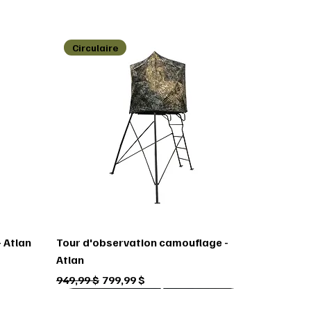
Circulaire
 Atlan
Tour d'observation camouflage -
Atlan
Prix original
Prix promotionnel
949,99 $
799,99 $
Circulaire
Circulaire
Circulaire