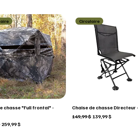
laire
Circulaire
 chasse "Full frontal" -
Chaise de chasse Directeur -
Prix original
Prix promotionnel
149,99 $
139,99 $
ginal
Prix promotionnel
$
259,99 $
laire
laire
laire
Circulaire
Circulaire
Circulaire