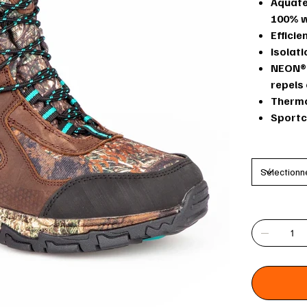
Aquate
100% w
Efficie
Isolat
NEON® 
repels
Thermo
Sportc
Grandeur
Quantité