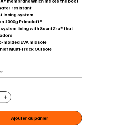
X® membrane which makes the boot
ater resistant
nt lacing system
ion 1000g Primaloft®
system lining with SecntZro® that
 odors
-molded EVA midsole
hief Multi-Track Outsole
Ajouter au panier