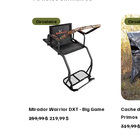
Circulaire
Circu
Mirador Warrior DXT - Big Game
Cache de
Primos
Prix original
Prix promotionnel
259,99 $
219,99 $
Prix ori
319,99 
Circulaire
Circulaire
Circulaire
Circu
Circu
Circu