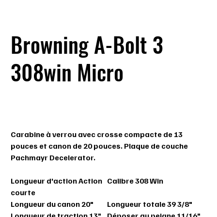
Browning A-Bolt 3
308win Micro
SKU
SKU :
035808218
035808218
Prix
909,99 $
Carabine à verrou avec crosse compacte de 13
pouces et canon de 20 pouces. Plaque de couche
Pachmayr Decelerator.
Longueur d'action
Action
Calibre
308 Win
courte
Longueur du canon
20"
Longueur totale
39 3/8"
Longueur de traction
13"
Déposer au peigne
11/16"