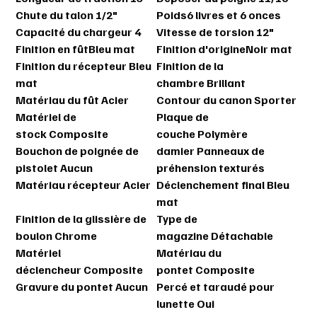
Chute du talon
1/2"
Poids
6 livres et 6 onces
Capacité du chargeur
4
Vitesse de torsion
12"
Finition en fût
Bleu mat
Finition d'origine
Noir mat
Finition du récepteur
Bleu
Finition de la
mat
chambre
Brillant
Matériau du fût
Acier
Contour du canon
Sporter
Matériel de
Plaque de
stock
Composite
couche
Polymère
Bouchon de poignée de
damier
Panneaux de
pistolet
Aucun
préhension texturés
Matériau récepteur
Acier
Déclenchement final
Bleu
mat
Finition de la glissière de
Type de
boulon
Chrome
magazine
Détachable
Matériel
Matériau du
déclencheur
Composite
pontet
Composite
Gravure du pontet
Aucun
Percé et taraudé pour
lunette
Oui