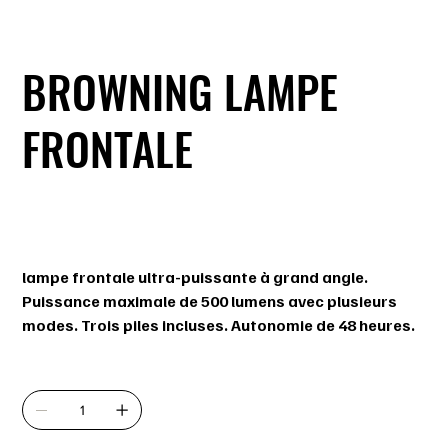
BROWNING LAMPE
FRONTALE
SKU
SKU :
3713003
3713003
Prix
42,99 $
lampe frontale ultra-puissante à grand angle.
Puissance maximale de 500 lumens avec plusieurs
modes. Trois piles incluses. Autonomie de 48 heures.
Quantité