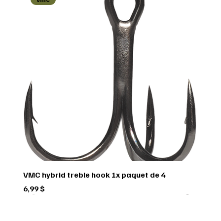
VMC hybrid treble hook 1x paquet de 4
Prix
6,99 $
Green trail
Usagé
Scorpio
Scorpio
Scorpio
FEDERAL
FEDERAL
hornady
BUSHNELL
Pflueger
Penn
Usagé
Sitka
Sitka
RUGER