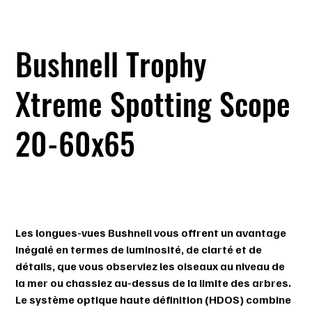
Bushnell Trophy
Xtreme Spotting Scope
20-60x65
SKU
SKU :
8875208
8875208
Prix
299,99 $
Les longues-vues Bushnell vous offrent un avantage
inégalé en termes de luminosité, de clarté et de
détails, que vous observiez les oiseaux au niveau de
la mer ou chassiez au-dessus de la limite des arbres.
Le système optique haute définition (HDOS) combine