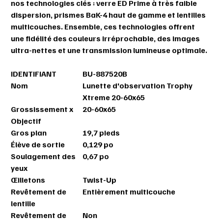
nos technologies clés : verre ED Prime à très faible
dispersion, prismes BaK-4 haut de gamme et lentilles
multicouches. Ensemble, ces technologies offrent
une fidélité des couleurs irréprochable, des images
ultra-nettes et une transmission lumineuse optimale.
IDENTIFIANT
BU-887520B
Nom
Lunette d'observation Trophy
Xtreme 20-60x65
Grossissement x
20-60x65
Objectif
Gros plan
19,7 pieds
Élève de sortie
0,129 po
Soulagement des
0,67 po
yeux
Œilletons
Twist-Up
Revêtement de
Entièrement multicouche
lentille
Revêtement de
Non