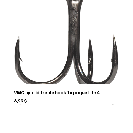
VMC hybrid treble hook 1x paquet de 4
Prix
6,99 $
Green trail
Usagé
Scorpio
Scorpio
Scorpio
FEDERAL
FEDERAL
hornady
BUSHNELL
Pflueger
Penn
Usagé
Sitka
Sitka
RUGER
INSCRIVEZ-VOUS À 