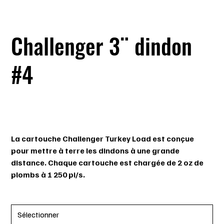
Challenger 3¨ dindon
#4
SKU
SKU :
30044
30044
Prix
22,99 $
La cartouche Challenger Turkey Load est conçue
pour mettre à terre les dindons à une grande
distance. Chaque cartouche est chargée de 2 oz de
plombs à 1 250 pi/s.
ENVOI DE LA PHOTO DU PERMIS