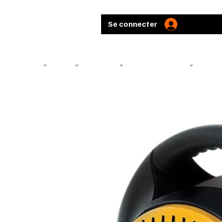
Se connecter
TÉLÉSCOPE
ARMES
MUNITIONS
ARBALÈTES ET ARCS
CHASS