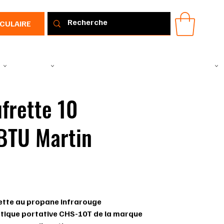
RCULAIRE
IR
VÊTEMENTS
TOUS LES PRODUITS
PROMOTIONS
IDÉE CADEAU
frette 10
BTU Martin
00
ette au propane infrarouge
ique portative CHS-10T de la marque