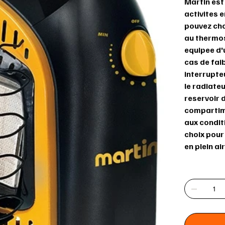
Martin est
activites e
pouvez cho
au thermos
equipee d'
cas de fai
interrupteu
le radiateu
reservoir 
compartime
aux conditi
choix pour
en plein air
Quantité