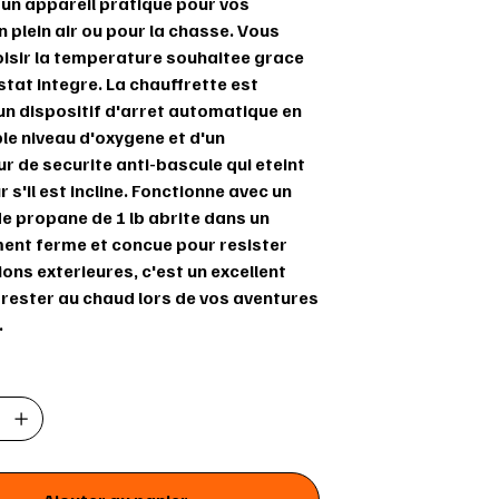
 un appareil pratique pour vos
n plein air ou pour la chasse. Vous
isir la temperature souhaitee grace
tat integre. La chauffrette est
un dispositif d'arret automatique en
ble niveau d'oxygene et d'un
r de securite anti-bascule qui eteint
r s'il est incline. Fonctionne avec un
de propane de 1 lb abrite dans un
nt ferme et concue pour resister
ons exterieures, c'est un excellent
 rester au chaud lors de vos aventures
.