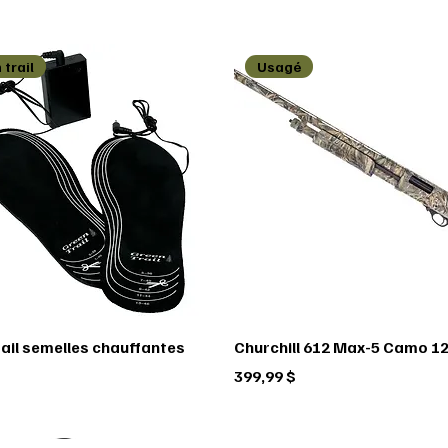
 trail
Usagé
rail semelles chauffantes
Churchill 612 Max-5 Camo 12
Prix
399,99 $