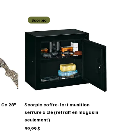
Scorpio
 Ga 28''
Scorpio coffre-fort munition
serrure a clé (retrait en magasin
seulement)
Prix
99,99 $