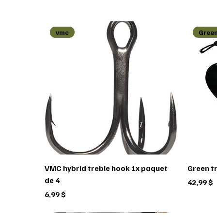
vmc
Green
VMC hybrid treble hook 1x paquet
Green t
de 4
Prix
42,99 $
Prix
6,99 $