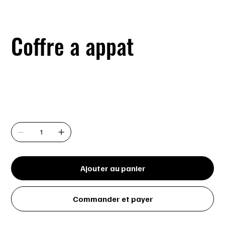
Coffre a appat
SKU
SKU :
061118146387
061118146387
Prix
9,99 $
Quantité
Ajouter au panier
Commander et payer