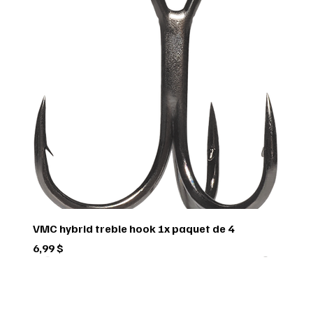
VMC hybrid treble hook 1x paquet de 4
Prix
6,99 $
Green trail
Usagé
Scorpio
Scorpio
Scorpio
FEDERAL
FEDERAL
hornady
BUSHNELL
Pflueger
Penn
Usagé
Sitka
Sitka
RUGER