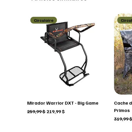
Circulaire
Circu
Mirador Warrior DXT - Big Game
Cache de
Primos
Prix original
Prix promotionnel
259,99 $
219,99 $
Prix ori
319,99 
Circulaire
Circulaire
Circulaire
Circu
Circu
Circu