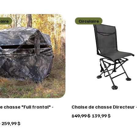
laire
Circulaire
 chasse "Full frontal" -
Chaise de chasse Directeur -
Prix original
Prix promotionnel
149,99 $
139,99 $
ginal
Prix promotionnel
$
259,99 $
laire
laire
laire
Circulaire
Circulaire
Circulaire