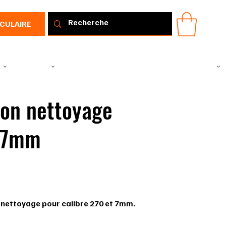
RCULAIRE
IR
VÊTEMENTS
TOUS LES PRODUITS
PROMOTIONS
IDÉE CADEAU
on nettoyage
-7mm
09019275
019275
nettoyage pour calibre 270 et 7mm.