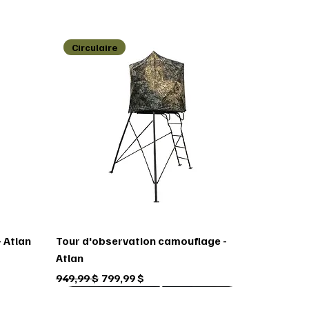
Circulaire
 Atlan
Tour d'observation camouflage -
Atlan
Prix original
Prix promotionnel
949,99 $
799,99 $
Circulaire
Circulaire
Circulaire