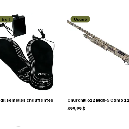
 trail
Usagé
rail semelles chauffantes
Churchill 612 Max-5 Camo 12
Prix
399,99 $