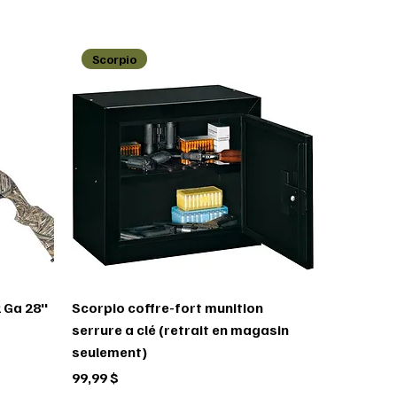
Scorpio
 Ga 28''
Scorpio coffre-fort munition
serrure a clé (retrait en magasin
seulement)
Prix
99,99 $