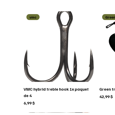
vmc
Green
VMC hybrid treble hook 1x paquet
Green t
de 4
Prix
42,99 $
Prix
6,99 $