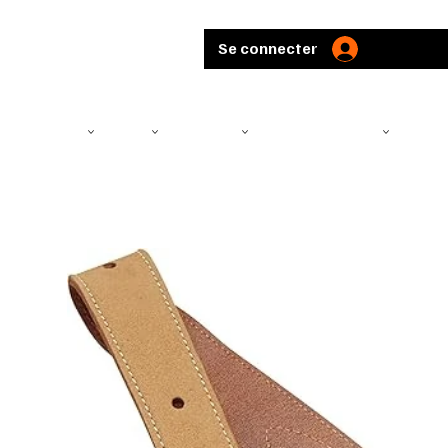
Se connecter
TÉLÉSCOPE
ARMES
MUNITIONS
ARBALÈTES ET ARCS
CHASS