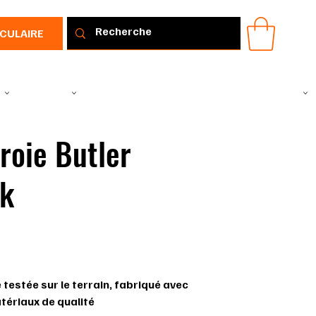
RCULAIRE
IR
VÊTEMENTS
TOUS LES PRODUITS
PROMOTIONS
IDÉE CADEAU
roie Butler
k
2
 testée sur le terrain, fabriqué avec
tériaux de qualité